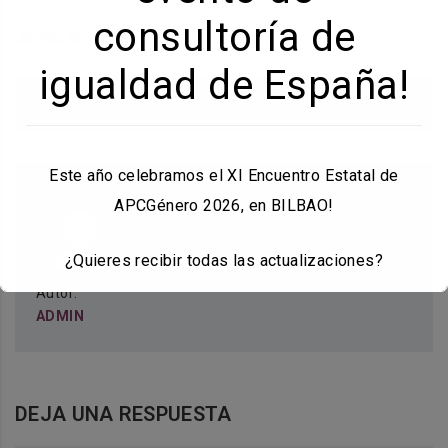
consultoría de
Juntas lograremos hacerlo mejor.
igualdad de España!
Actualidad
,
Consultoras de Igualdad
Este año celebramos el XI Encuentro Estatal de
APCGénero 2026, en BILBAO!
¿Quieres recibir todas las actualizaciones?
Autor:
Info la pestaña de
ENCUENTROS
ADMIN
DEJA UNA RESPUESTA
Esto se cerrará en
17
segundos